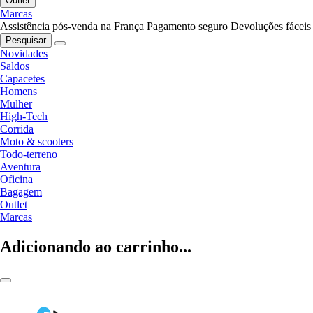
Outlet
Marcas
Assistência pós-venda na França
Pagamento seguro
Devoluções fáceis
Pesquisar
Novidades
Saldos
Capacetes
Homens
Mulher
High-Tech
Corrida
Moto & scooters
Todo-terreno
Aventura
Oficina
Bagagem
Outlet
Marcas
Adicionando ao carrinho...