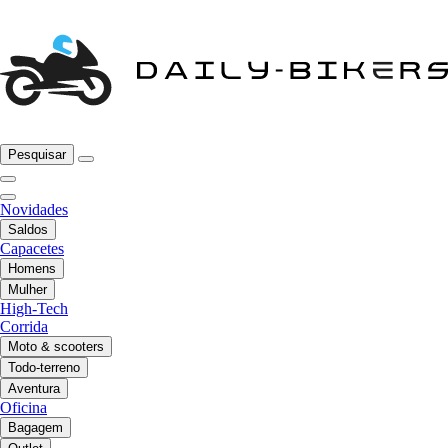
Pesquisar
Novidades
Saldos
Capacetes
Homens
Mulher
High-Tech
Corrida
Moto & scooters
Todo-terreno
Aventura
Oficina
Bagagem