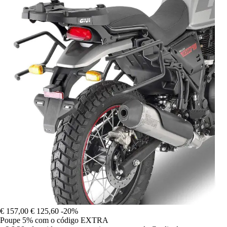
€ 157,00
€ 125,60
-20%
Poupe 5%
com o código
EXTRA