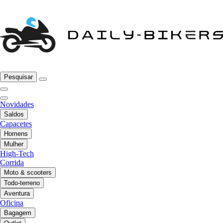
Pesquisar
Novidades
Saldos
Capacetes
Homens
Mulher
High-Tech
Corrida
Moto & scooters
Todo-terreno
Aventura
Oficina
Bagagem