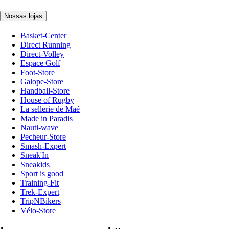
Nossas lojas
Basket-Center
Direct Running
Direct-Volley
Espace Golf
Foot-Store
Galope-Store
Handball-Store
House of Rugby
La sellerie de Maé
Made in Paradis
Nauti-wave
Pecheur-Store
Smash-Expert
Sneak'In
Sneakids
Sport is good
Training-Fit
Trek-Expert
TripNBikers
Vélo-Store