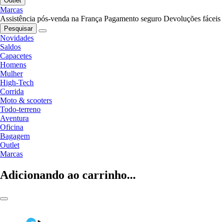
Outlet
Marcas
Assistência pós-venda na França
Pagamento seguro
Devoluções fáceis
Pesquisar
Novidades
Saldos
Capacetes
Homens
Mulher
High-Tech
Corrida
Moto & scooters
Todo-terreno
Aventura
Oficina
Bagagem
Outlet
Marcas
Adicionando ao carrinho...