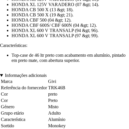
HONDA XL 125V VARADERO (07 &gt; 14).
HONDA CB 500 X (13 &gt; 18).
HONDA CB 500 X (19 &gt; 21).
HONDA CBF 500 (04 &gt; 12).
HONDA CBF 600S/ CBF 600N (04 &gt; 12).
HONDA XL 600 V TRANSALP (94 &gt; 96).
HONDA XL 600 V TRANSALP (97 &gt; 99).
Características:
Top-case de 46 ltr preto com acabamento em alumínio, pintado
em preto mate, com abertura superior.
Informações adicionais
Marca
Givi
Referência do fornecedor
TRK46B
Cor
preto
Cor
Preto
Género
Misto
Grupo etário
Adulto
Característica
Alumínio
Sortido
Monokey