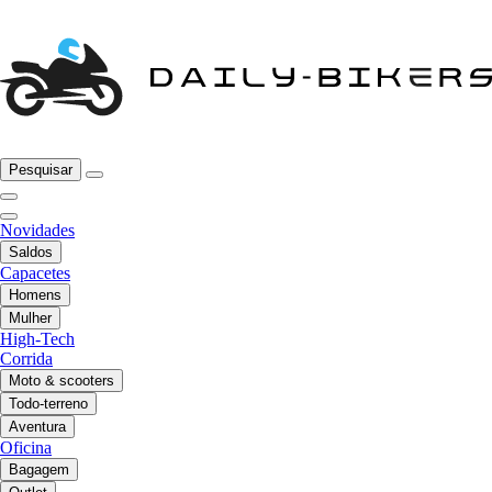
Pesquisar
Novidades
Saldos
Capacetes
Homens
Mulher
High-Tech
Corrida
Moto & scooters
Todo-terreno
Aventura
Oficina
Bagagem