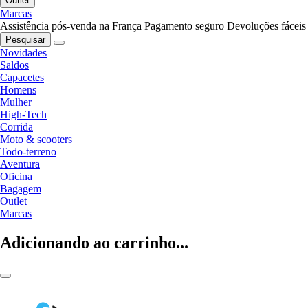
Outlet
Marcas
Assistência pós-venda na França
Pagamento seguro
Devoluções fáceis
Pesquisar
Novidades
Saldos
Capacetes
Homens
Mulher
High-Tech
Corrida
Moto & scooters
Todo-terreno
Aventura
Oficina
Bagagem
Outlet
Marcas
Adicionando ao carrinho...