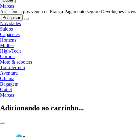
Outlet
Marcas
Assistência pós-venda na França
Pagamento seguro
Devoluções fáceis
Pesquisar
Novidades
Saldos
Capacetes
Homens
Mulher
High-Tech
Corrida
Moto & scooters
Todo-terreno
Aventura
Oficina
Bagagem
Outlet
Marcas
Adicionando ao carrinho...