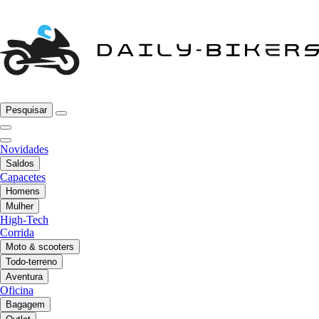
Pesquisar
Novidades
Saldos
Capacetes
Homens
Mulher
High-Tech
Corrida
Moto & scooters
Todo-terreno
Aventura
Oficina
Bagagem