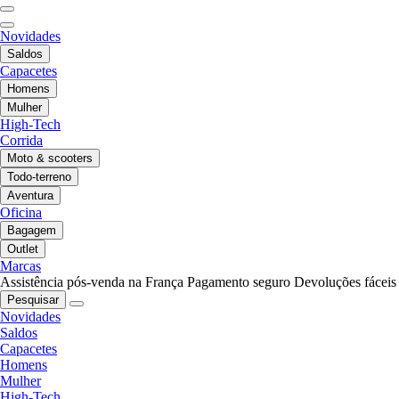
Novidades
Saldos
Capacetes
Homens
Mulher
High-Tech
Corrida
Moto & scooters
Todo-terreno
Aventura
Oficina
Bagagem
Outlet
Marcas
Assistência pós-venda na França
Pagamento seguro
Devoluções fáceis
Pesquisar
Novidades
Saldos
Capacetes
Homens
Mulher
High-Tech