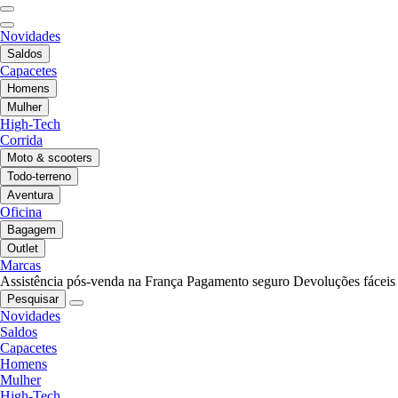
Novidades
Saldos
Capacetes
Homens
Mulher
High-Tech
Corrida
Moto & scooters
Todo-terreno
Aventura
Oficina
Bagagem
Outlet
Marcas
Assistência pós-venda na França
Pagamento seguro
Devoluções fáceis
Pesquisar
Novidades
Saldos
Capacetes
Homens
Mulher
High-Tech