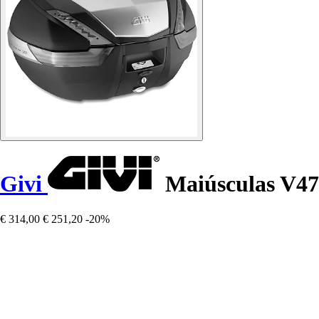
Givi
Maiúsculas V4
€ 314,00
€ 251,20
-20%