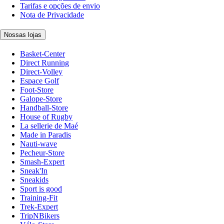
Tarifas e opções de envio
Nota de Privacidade
Nossas lojas
Basket-Center
Direct Running
Direct-Volley
Espace Golf
Foot-Store
Galope-Store
Handball-Store
House of Rugby
La sellerie de Maé
Made in Paradis
Nauti-wave
Pecheur-Store
Smash-Expert
Sneak'In
Sneakids
Sport is good
Training-Fit
Trek-Expert
TripNBikers