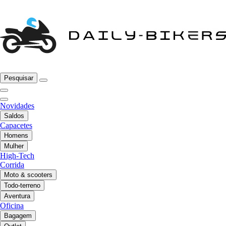
Pesquisar
Novidades
Saldos
Capacetes
Homens
Mulher
High-Tech
Corrida
Moto & scooters
Todo-terreno
Aventura
Oficina
Bagagem