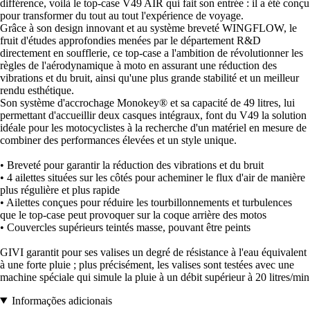
différence, voilà le top-case V49 AIR qui fait son entrée : il a été conçu
pour transformer du tout au tout l'expérience de voyage.
Grâce à son design innovant et au système breveté WINGFLOW, le
fruit d'études approfondies menées par le département R&D
directement en soufflerie, ce top-case a l'ambition de révolutionner les
règles de l'aérodynamique à moto en assurant une réduction des
vibrations et du bruit, ainsi qu'une plus grande stabilité et un meilleur
rendu esthétique.
Son système d'accrochage Monokey® et sa capacité de 49 litres, lui
permettant d'accueillir deux casques intégraux, font du V49 la solution
idéale pour les motocyclistes à la recherche d'un matériel en mesure de
combiner des performances élevées et un style unique.
• Breveté pour garantir la réduction des vibrations et du bruit
• 4 ailettes situées sur les côtés pour acheminer le flux d'air de manière
plus régulière et plus rapide
• Ailettes conçues pour réduire les tourbillonnements et turbulences
que le top-case peut provoquer sur la coque arrière des motos
• Couvercles supérieurs teintés masse, pouvant être peints
GIVI garantit pour ses valises un degré de résistance à l'eau équivalent
à une forte pluie ; plus précisément, les valises sont testées avec une
machine spéciale qui simule la pluie à un débit supérieur à 20 litres/min
Informações adicionais