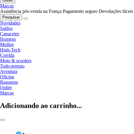
Outlet
Marcas
Assistência pós-venda na França
Pagamento seguro
Devoluções fáceis
Pesquisar
Novidades
Saldos
Capacetes
Homens
Mulher
High-Tech
Corrida
Moto & scooters
Todo-terreno
Aventura
Oficina
Bagagem
Outlet
Marcas
Adicionando ao carrinho...