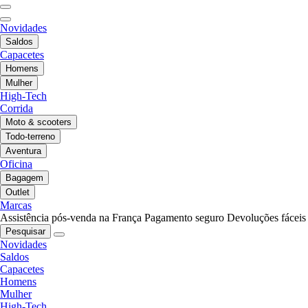
Novidades
Saldos
Capacetes
Homens
Mulher
High-Tech
Corrida
Moto & scooters
Todo-terreno
Aventura
Oficina
Bagagem
Outlet
Marcas
Assistência pós-venda na França
Pagamento seguro
Devoluções fáceis
Pesquisar
Novidades
Saldos
Capacetes
Homens
Mulher
High-Tech