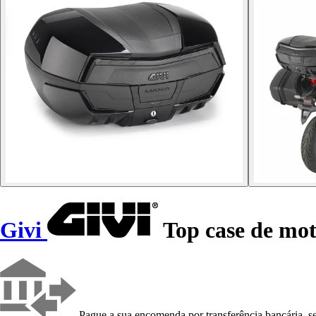
Givi
Top case de mot
Pague a sua encomenda por transferência bancária, se