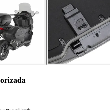
orizada
m custos adicionais.