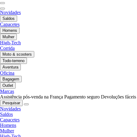
Novidades
Saldos
Capacetes
Homens
Mulher
High-Tech
Corrida
Moto & scooters
Todo-terreno
Aventura
Oficina
Bagagem
Outlet
Marcas
Assistência pós-venda na França
Pagamento seguro
Devoluções fáceis
Pesquisar
Novidades
Saldos
Capacetes
Homens
Mulher
High-Tech