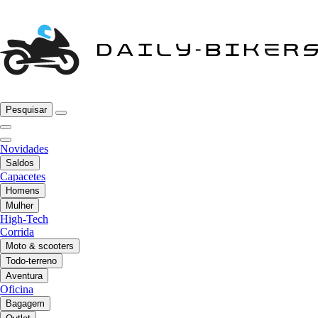
Pesquisar
Novidades
Saldos
Capacetes
Homens
Mulher
High-Tech
Corrida
Moto & scooters
Todo-terreno
Aventura
Oficina
Bagagem