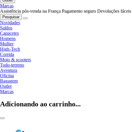
Outlet
Marcas
Assistência pós-venda na França
Pagamento seguro
Devoluções fáceis
Pesquisar
Novidades
Saldos
Capacetes
Homens
Mulher
High-Tech
Corrida
Moto & scooters
Todo-terreno
Aventura
Oficina
Bagagem
Outlet
Marcas
Adicionando ao carrinho...