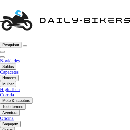
Pesquisar
Novidades
Saldos
Capacetes
Homens
Mulher
High-Tech
Corrida
Moto & scooters
Todo-terreno
Aventura
Oficina
Bagagem