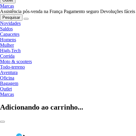
Outlet
Marcas
Assistência pós-venda na França
Pagamento seguro
Devoluções fáceis
Pesquisar
Novidades
Saldos
Capacetes
Homens
Mulher
High-Tech
Corrida
Moto & scooters
Todo-terreno
Aventura
Oficina
Bagagem
Outlet
Marcas
Adicionando ao carrinho...