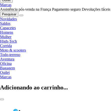
Outlet
Marcas
Assistência pós-venda na França
Pagamento seguro
Devoluções fáceis
Pesquisar
Novidades
Saldos
Capacetes
Homens
Mulher
High-Tech
Corrida
Moto & scooters
Todo-terreno
Aventura
Oficina
Bagagem
Outlet
Marcas
Adicionando ao carrinho...