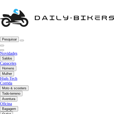
Pesquisar
Novidades
Saldos
Capacetes
Homens
Mulher
High-Tech
Corrida
Moto & scooters
Todo-terreno
Aventura
Oficina
Bagagem