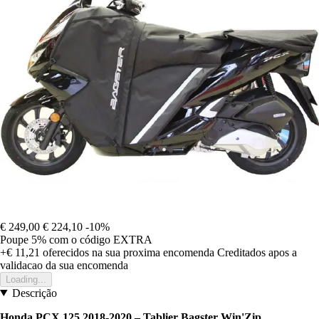
€ 249,00
€ 224,10
-10%
Poupe 5%
com o código
EXTRA
+€ 11,21
oferecidos na sua proxima encomenda
Creditados apos a
validacao da sua encomenda
Loading...
Descrição
Honda PCX 125 2018-2020 – Tablier Bagster Win'Zip