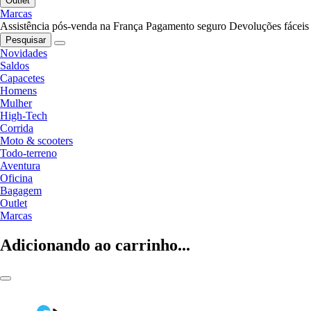
Outlet
Marcas
Assistência pós-venda na França
Pagamento seguro
Devoluções fáceis
Pesquisar
Novidades
Saldos
Capacetes
Homens
Mulher
High-Tech
Corrida
Moto & scooters
Todo-terreno
Aventura
Oficina
Bagagem
Outlet
Marcas
Adicionando ao carrinho...