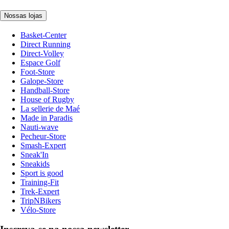
Nossas lojas
Basket-Center
Direct Running
Direct-Volley
Espace Golf
Foot-Store
Galope-Store
Handball-Store
House of Rugby
La sellerie de Maé
Made in Paradis
Nauti-wave
Pecheur-Store
Smash-Expert
Sneak'In
Sneakids
Sport is good
Training-Fit
Trek-Expert
TripNBikers
Vélo-Store