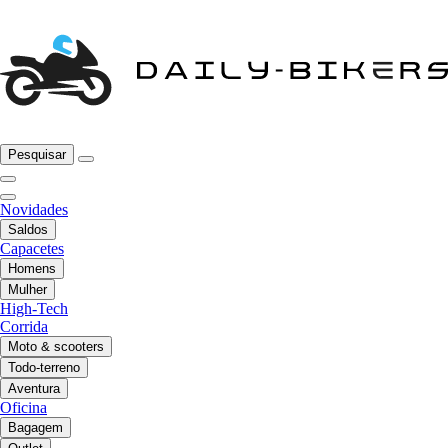
Pesquisar
Novidades
Saldos
Capacetes
Homens
Mulher
High-Tech
Corrida
Moto & scooters
Todo-terreno
Aventura
Oficina
Bagagem