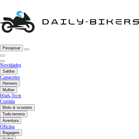
Pesquisar
Novidades
Saldos
Capacetes
Homens
Mulher
High-Tech
Corrida
Moto & scooters
Todo-terreno
Aventura
Oficina
Bagagem