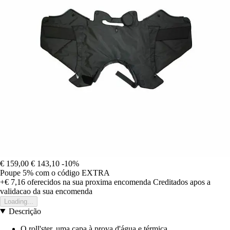
€ 159,00
€ 143,10
-10%
Poupe 5%
com o código
EXTRA
+€ 7,16
oferecidos na sua proxima encomenda
Creditados apos a
validacao da sua encomenda
Loading...
Descrição
O roll'ster, uma capa à prova d'água e térmica.