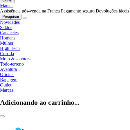
Outlet
Marcas
Assistência pós-venda na França
Pagamento seguro
Devoluções fáceis
Pesquisar
Novidades
Saldos
Capacetes
Homens
Mulher
High-Tech
Corrida
Moto & scooters
Todo-terreno
Aventura
Oficina
Bagagem
Outlet
Marcas
Adicionando ao carrinho...