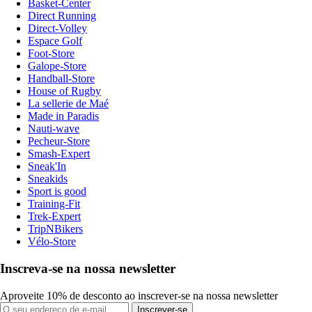
Basket-Center
Direct Running
Direct-Volley
Espace Golf
Foot-Store
Galope-Store
Handball-Store
House of Rugby
La sellerie de Maé
Made in Paradis
Nauti-wave
Pecheur-Store
Smash-Expert
Sneak'In
Sneakids
Sport is good
Training-Fit
Trek-Expert
TripNBikers
Vélo-Store
Inscreva-se na nossa newsletter
Aproveite 10% de desconto ao inscrever-se na nossa newsletter
Inscrever-se