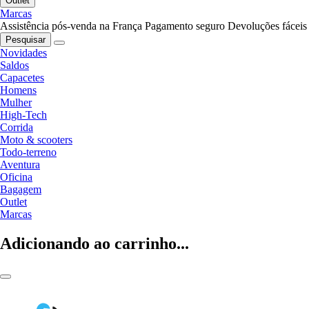
Outlet
Marcas
Assistência pós-venda na França
Pagamento seguro
Devoluções fáceis
Pesquisar
Novidades
Saldos
Capacetes
Homens
Mulher
High-Tech
Corrida
Moto & scooters
Todo-terreno
Aventura
Oficina
Bagagem
Outlet
Marcas
Adicionando ao carrinho...