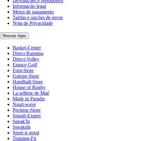
Devoluções e reembolsos
Informação legal
Meios de pagamento
Tarifas e opções de envio
Nota de Privacidade
Nossas lojas
Basket-Center
Direct Running
Direct-Volley
Espace Golf
Foot-Store
Galope-Store
Handball-Store
House of Rugby
La sellerie de Maé
Made in Paradis
Nauti-wave
Pecheur-Store
Smash-Expert
Sneak'In
Sneakids
Sport is good
Training-Fit