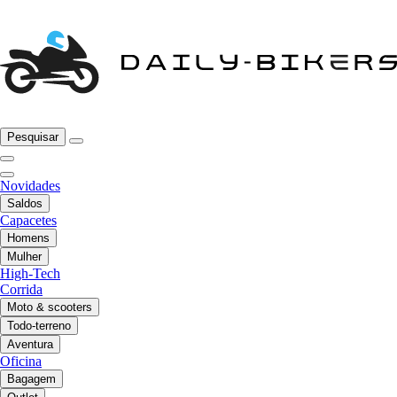
Pesquisar
Novidades
Saldos
Capacetes
Homens
Mulher
High-Tech
Corrida
Moto & scooters
Todo-terreno
Aventura
Oficina
Bagagem