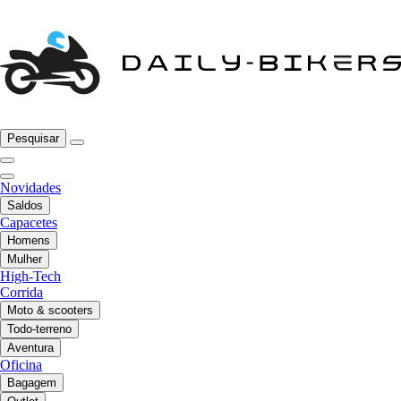
Pesquisar
Novidades
Saldos
Capacetes
Homens
Mulher
High-Tech
Corrida
Moto & scooters
Todo-terreno
Aventura
Oficina
Bagagem