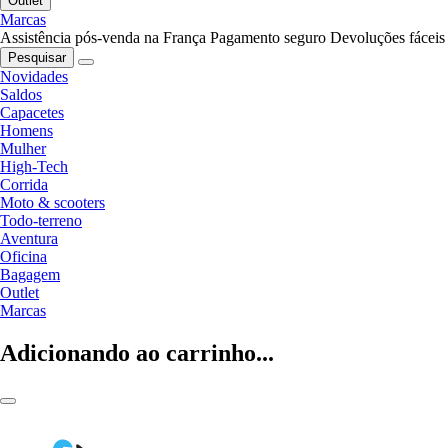
Outlet
Marcas
Assistência pós-venda na França
Pagamento seguro
Devoluções fáceis
Pesquisar
Novidades
Saldos
Capacetes
Homens
Mulher
High-Tech
Corrida
Moto & scooters
Todo-terreno
Aventura
Oficina
Bagagem
Outlet
Marcas
Adicionando ao carrinho...