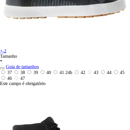
+-2
Tamanho
*
Guia de tamanhos
37
38
39
40
41
24h
42
43
44
45
46
47
Este campo é obrigatório