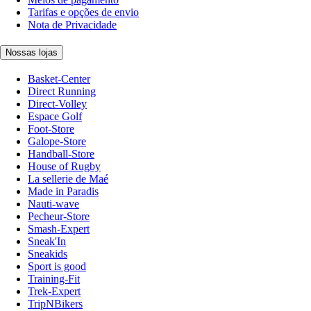
Tarifas e opções de envio
Nota de Privacidade
Nossas lojas
Basket-Center
Direct Running
Direct-Volley
Espace Golf
Foot-Store
Galope-Store
Handball-Store
House of Rugby
La sellerie de Maé
Made in Paradis
Nauti-wave
Pecheur-Store
Smash-Expert
Sneak'In
Sneakids
Sport is good
Training-Fit
Trek-Expert
TripNBikers