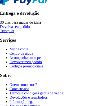
Entrega e devolução
30 dias para mudar de ideia
Devolva seu pedido
Trustpilot
Serviços
Minha conta
Centro de ajuda
Acompanhar meu pedido
Devolver meu pedido
Códigos promocionais
Sobre
Quem somos nós?
Contacte-nos
Termos e condições gerais de venda
Devoluções e reembolsos
Informação legal
Meios de pagamento