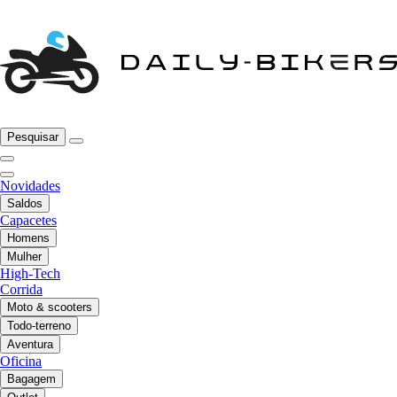
Pesquisar
Novidades
Saldos
Capacetes
Homens
Mulher
High-Tech
Corrida
Moto & scooters
Todo-terreno
Aventura
Oficina
Bagagem