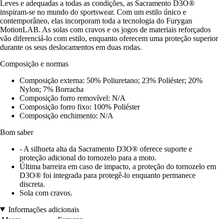
Leves e adequadas a todas as condições, as Sacramento D3O®
inspiram-se no mundo do sportswear. Com um estilo único e
contemporâneo, elas incorporam toda a tecnologia do Furygan
MotionLAB. As solas com cravos e os jogos de materiais reforçados
vão diferenciá-lo com estilo, enquanto oferecem uma proteção superior
durante os seus deslocamentos em duas rodas.
Composição e normas
Composição externa: 50% Poliuretano; 23% Poliéster; 20%
Nylon; 7% Borracha
Composição forro removível: N/A
Composição forro fixo: 100% Poliéster
Composição enchimento: N/A
Bom saber
- A silhueta alta da Sacramento D3O® oferece suporte e
proteção adicional do tornozelo para a moto.
Última barreira em caso de impacto, a proteção do tornozelo em
D3O® foi integrada para protegê-lo enquanto permanece
discreta.
Sola com cravos.
Informações adicionais