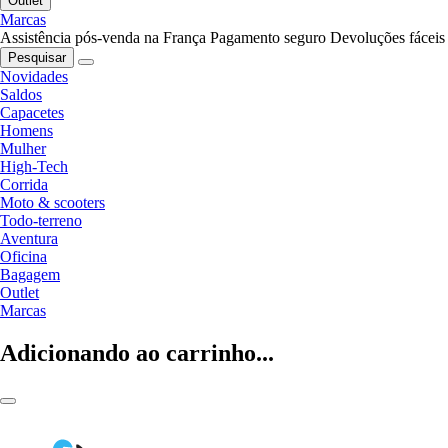
Outlet
Marcas
Assistência pós-venda na França
Pagamento seguro
Devoluções fáceis
Pesquisar
Novidades
Saldos
Capacetes
Homens
Mulher
High-Tech
Corrida
Moto & scooters
Todo-terreno
Aventura
Oficina
Bagagem
Outlet
Marcas
Adicionando ao carrinho...