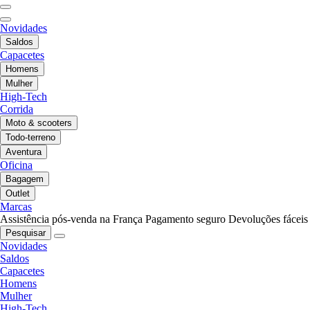
Novidades
Saldos
Capacetes
Homens
Mulher
High-Tech
Corrida
Moto & scooters
Todo-terreno
Aventura
Oficina
Bagagem
Outlet
Marcas
Assistência pós-venda na França
Pagamento seguro
Devoluções fáceis
Pesquisar
Novidades
Saldos
Capacetes
Homens
Mulher
High-Tech