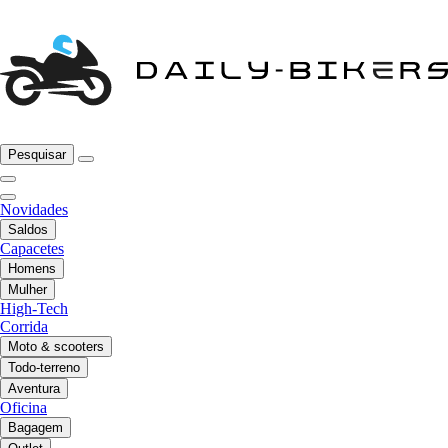
Pesquisar
Novidades
Saldos
Capacetes
Homens
Mulher
High-Tech
Corrida
Moto & scooters
Todo-terreno
Aventura
Oficina
Bagagem