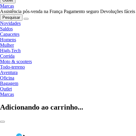
Outlet
Marcas
Assistência pós-venda na França
Pagamento seguro
Devoluções fáceis
Pesquisar
Novidades
Saldos
Capacetes
Homens
Mulher
High-Tech
Corrida
Moto & scooters
Todo-terreno
Aventura
Oficina
Bagagem
Outlet
Marcas
Adicionando ao carrinho...