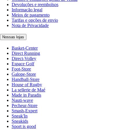
Devoluções e reembolsos
Informação legal
Meios de pagamento
Tarifas e opções de envio
Nota de Privacidade
Nossas lojas
Basket-Center
Direct Running
Direct-Volley
Espace Golf
Foot-Store
Galope-Store
Handball-Store
House of Rugby
La sellerie de Maé
Made in Paradis
Nauti-wave
Pecheur-Store
Smash-Expert
Sneak'In
Sneakids
Sport is good