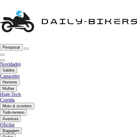
Pesquisar
Novidades
Saldos
Capacetes
Homens
Mulher
High-Tech
Corrida
Moto & scooters
Todo-terreno
Aventura
Oficina
Bagagem