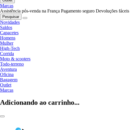
Outlet
Marcas
Assistência pós-venda na França
Pagamento seguro
Devoluções fáceis
Pesquisar
Novidades
Saldos
Capacetes
Homens
Mulher
High-Tech
Corrida
Moto & scooters
Todo-terreno
Aventura
Oficina
Bagagem
Outlet
Marcas
Adicionando ao carrinho...