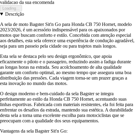
validacao da sua encomenda
Loading...
Descrição
A sela de moto Bagster Sit'n Go para Honda CB 750 Hornet, modelo
2023/2026, é um acessório indispensável para os apaixonados por
motos que buscam conforto e estilo. Concebida com atenção especial
aos detalhes, esta sela oferece uma experiência de condução agradável,
seja para um passeio pela cidade ou para trajetos mais longos.
Esta sela se destaca pelo seu design ergonômico, que apoia
eficazmente o piloto e o passageiro, reduzindo assim a fadiga durante
as longas horas na estrada. Seu acolchoamento de alta qualidade
garante um conforto optimal, ao mesmo tempo que assegura uma boa
distribuição das pressões. Cada viagem torna-se um prazer graças a
esta inovação no mundo das motos.
O design moderno e bem-cuidado da sela Bagster se integra
perfeitamente ao estilo da Honda CB 750 Hornet, acentuando suas
linhas esportivas. Fabricada com materiais resistentes, ela foi feita para
enfrentar os desafios da estrada, mantendo sua estética. A durabilidade
desta sela a torna uma excelente escolha para motociclistas que se
preocupam com a qualidade dos seus equipamentos.
Vantagens da sela Bagster Sit'n Go: