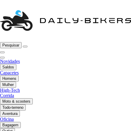
Pesquisar
Novidades
Saldos
Capacetes
Homens
Mulher
High-Tech
Corrida
Moto & scooters
Todo-terreno
Aventura
Oficina
Bagagem