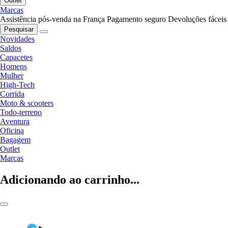
Outlet
Marcas
Assistência pós-venda na França
Pagamento seguro
Devoluções fáceis
Pesquisar
Novidades
Saldos
Capacetes
Homens
Mulher
High-Tech
Corrida
Moto & scooters
Todo-terreno
Aventura
Oficina
Bagagem
Outlet
Marcas
Adicionando ao carrinho...