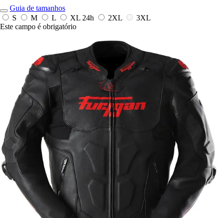
Guia de tamanhos
S
M
L
XL
24h
2XL
3XL
Este campo é obrigatório