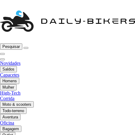
Pesquisar
Novidades
Saldos
Capacetes
Homens
Mulher
High-Tech
Corrida
Moto & scooters
Todo-terreno
Aventura
Oficina
Bagagem