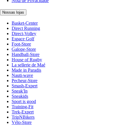
Nota de Privacidade
Nossas lojas
Basket-Center
Direct Running
Direct-Volley
Espace Golf
Foot-Store
Galope-Store
Handball-Store
House of Rugby
La sellerie de Maé
Made in Paradis
Nauti-wave
Pecheur-Store
Smash-Expert
Sneak'In
Sneakids
Sport is good
Training-Fit
Trek-Expert
TripNBikers
Vélo-Store