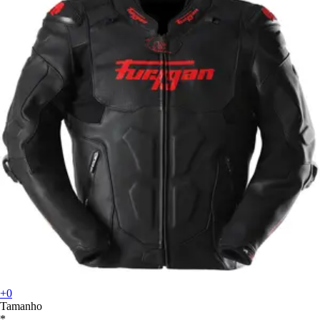
+0
Tamanho
*