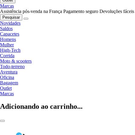
Outlet
Marcas
Assistência pós-venda na França
Pagamento seguro
Devoluções fáceis
Pesquisar
Novidades
Saldos
Capacetes
Homens
Mulher
High-Tech
Corrida
Moto & scooters
Todo-terreno
Aventura
Oficina
Bagagem
Outlet
Marcas
Adicionando ao carrinho...