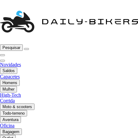
Pesquisar
Novidades
Saldos
Capacetes
Homens
Mulher
High-Tech
Corrida
Moto & scooters
Todo-terreno
Aventura
Oficina
Bagagem