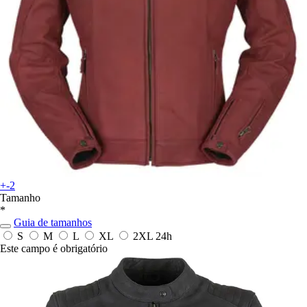
+-2
Tamanho
*
Guia de tamanhos
S
M
L
XL
2XL
24h
Este campo é obrigatório