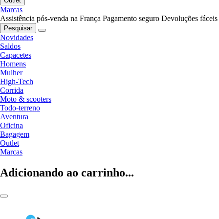
Outlet
Marcas
Assistência pós-venda na França
Pagamento seguro
Devoluções fáceis
Pesquisar
Novidades
Saldos
Capacetes
Homens
Mulher
High-Tech
Corrida
Moto & scooters
Todo-terreno
Aventura
Oficina
Bagagem
Outlet
Marcas
Adicionando ao carrinho...