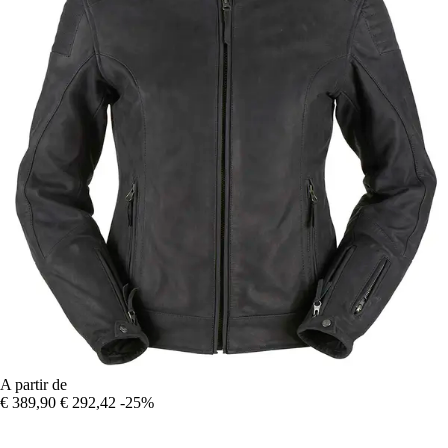
A partir de
€ 389,90
€ 292,42
-25%