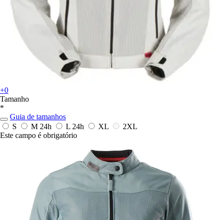
+0
Tamanho
*
Guia de tamanhos
S
M
24h
L
24h
XL
2XL
Este campo é obrigatório