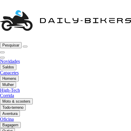
Pesquisar
Novidades
Saldos
Capacetes
Homens
Mulher
High-Tech
Corrida
Moto & scooters
Todo-terreno
Aventura
Oficina
Bagagem