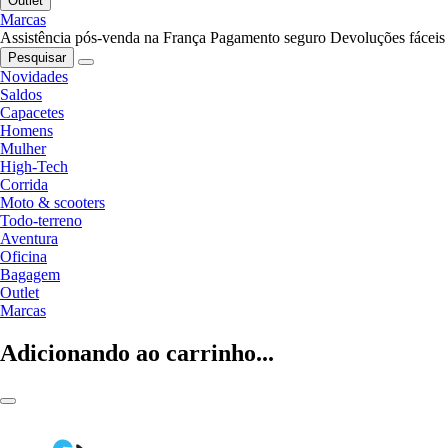
Outlet
Marcas
Assistência pós-venda na França
Pagamento seguro
Devoluções fáceis
Pesquisar
Novidades
Saldos
Capacetes
Homens
Mulher
High-Tech
Corrida
Moto & scooters
Todo-terreno
Aventura
Oficina
Bagagem
Outlet
Marcas
Adicionando ao carrinho...