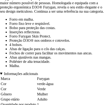
maior número possível de pessoas. Homologada e equipada com a
proteção ergonómica D3O® Furygan, revela o seu estilo elegante e o
seu design meticuloso. Continua a ser uma referência na sua categoria.
Forro em malha.
Forro fixo leve e respirável.
Bolso para proteção das costas.
Inserções reflectoras.
Forro Furygan Skin Protect.
Proteção D3O® nos ombros e cotovelos.
4 bolsos.
Abas de ligação para o cós das calças.
Fechos de correr para facilitar os movimentos nas ancas.
Abas ajustáveis nas mangas.
Poliéster de alta tenacidade.
Malha.
Informações adicionais
Marca
Furygan
Cor
verde-água
Cor
Verde
Género
Mulher
Grupo etário
Adulto
Quantidade por produto
1