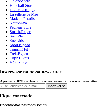
Galope-Store
Handball-Store
House of Rugby
La sellerie de Maé
Made in Paradis
Nauti-wave
Pecheur-Store
Smash-Expert
Sneak'In
Sneakids
Sport is good
Training-Fit
Trek-Expert
TripNBikers
Vélo-Store
Inscreva-se na nossa newsletter
Aproveite 10% de desconto ao inscrever-se na nossa newsletter
Inscrever-se
Fique conectado
Encontre-nos nas redes sociais