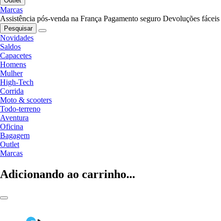
Outlet
Marcas
Assistência pós-venda na França
Pagamento seguro
Devoluções fáceis
Pesquisar
Novidades
Saldos
Capacetes
Homens
Mulher
High-Tech
Corrida
Moto & scooters
Todo-terreno
Aventura
Oficina
Bagagem
Outlet
Marcas
Adicionando ao carrinho...