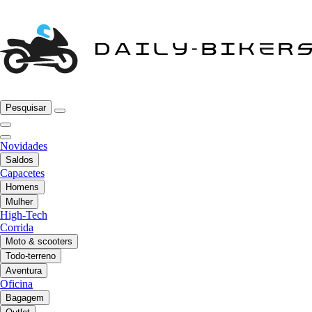
Pesquisar
Novidades
Saldos
Capacetes
Homens
Mulher
High-Tech
Corrida
Moto & scooters
Todo-terreno
Aventura
Oficina
Bagagem