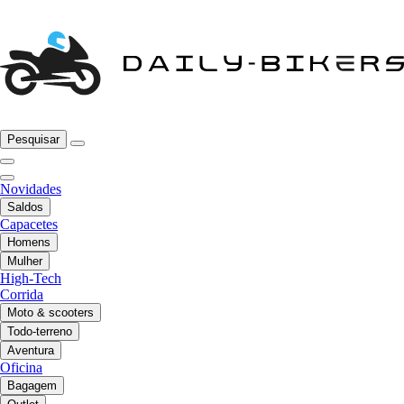
Pesquisar
Novidades
Saldos
Capacetes
Homens
Mulher
High-Tech
Corrida
Moto & scooters
Todo-terreno
Aventura
Oficina
Bagagem