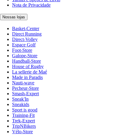
Nota de Privacidade
Nossas lojas
Basket-Center
Direct Running
Direct-Volley
Espace Golf
Foot-Store
Galope-Store
Handball-Store
House of Rugby
La sellerie de Maé
Made in Paradis
Nauti-wave
Pecheur-Store
Smash-Expert
Sneak'In
Sneakids
Sport is good
Training-Fit
Trek-Expert
TripNBikers
Vélo-Store