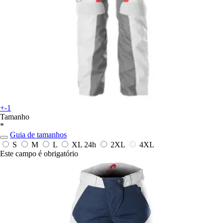
+-1
Tamanho
*
Guia de tamanhos
S
M
L
XL
24h
2XL
4XL
Este campo é obrigatório