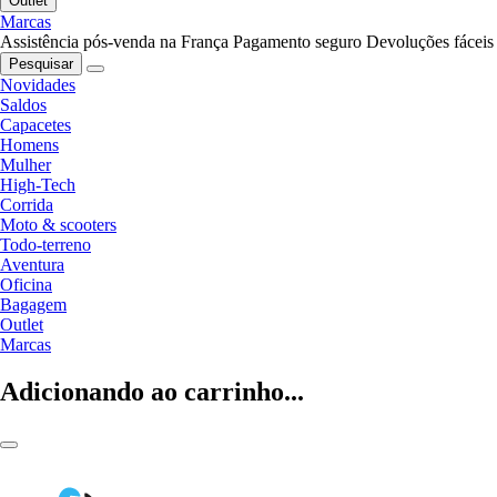
Outlet
Marcas
Assistência pós-venda na França
Pagamento seguro
Devoluções fáceis
Pesquisar
Novidades
Saldos
Capacetes
Homens
Mulher
High-Tech
Corrida
Moto & scooters
Todo-terreno
Aventura
Oficina
Bagagem
Outlet
Marcas
Adicionando ao carrinho...