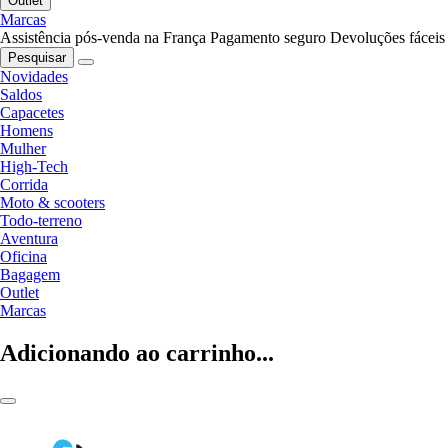
Outlet
Marcas
Assistência pós-venda na França
Pagamento seguro
Devoluções fáceis
Pesquisar
Novidades
Saldos
Capacetes
Homens
Mulher
High-Tech
Corrida
Moto & scooters
Todo-terreno
Aventura
Oficina
Bagagem
Outlet
Marcas
Adicionando ao carrinho...