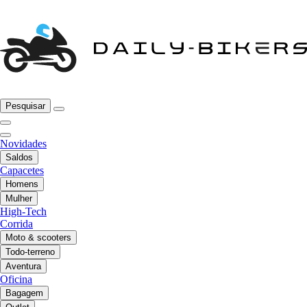
Pesquisar
Novidades
Saldos
Capacetes
Homens
Mulher
High-Tech
Corrida
Moto & scooters
Todo-terreno
Aventura
Oficina
Bagagem