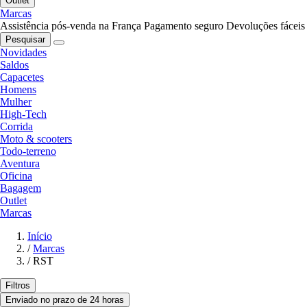
Outlet
Marcas
Assistência pós-venda na França
Pagamento seguro
Devoluções fáceis
Pesquisar
Novidades
Saldos
Capacetes
Homens
Mulher
High-Tech
Corrida
Moto & scooters
Todo-terreno
Aventura
Oficina
Bagagem
Outlet
Marcas
Início
/
Marcas
/
RST
Filtros
Enviado no prazo de 24 horas