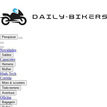
Pesquisar
Novidades
Saldos
Capacetes
Homens
Mulher
High-Tech
Corrida
Moto & scooters
Todo-terreno
Aventura
Oficina
Bagagem