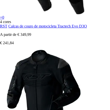
+0
4 cores
RST
Calças de couro de motocicleta Tractech Evo D3O
A partir de
€ 349,99
€ 241,84