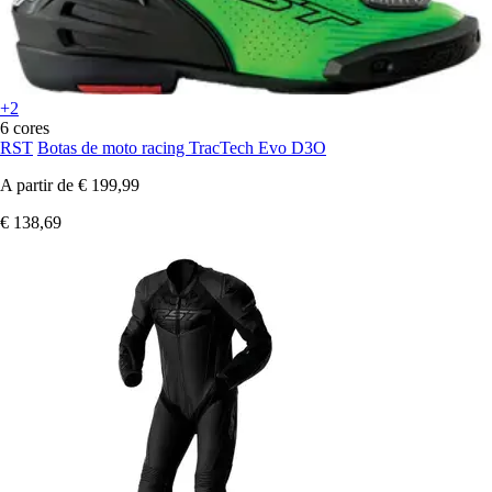
+2
6 cores
RST
Botas de moto racing TracTech Evo D3O
A partir de
€ 199,99
€ 138,69