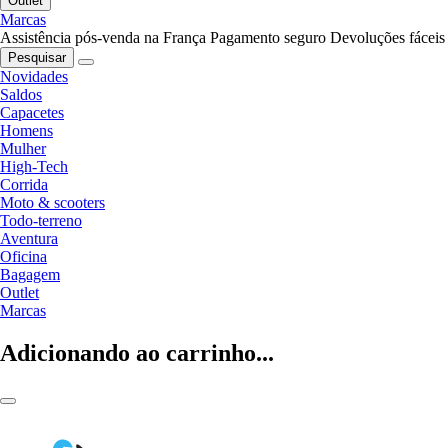
Outlet
Marcas
Assistência pós-venda na França
Pagamento seguro
Devoluções fáceis
Pesquisar
Novidades
Saldos
Capacetes
Homens
Mulher
High-Tech
Corrida
Moto & scooters
Todo-terreno
Aventura
Oficina
Bagagem
Outlet
Marcas
Adicionando ao carrinho...