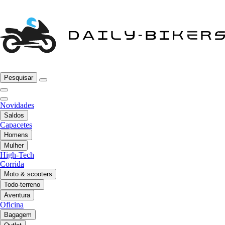
Pesquisar
Novidades
Saldos
Capacetes
Homens
Mulher
High-Tech
Corrida
Moto & scooters
Todo-terreno
Aventura
Oficina
Bagagem