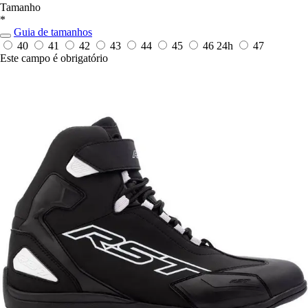
Tamanho
*
Guia de tamanhos
40
41
42
43
44
45
46
24h
47
Este campo é obrigatório