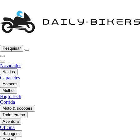
Pesquisar
Novidades
Saldos
Capacetes
Homens
Mulher
High-Tech
Corrida
Moto & scooters
Todo-terreno
Aventura
Oficina
Bagagem