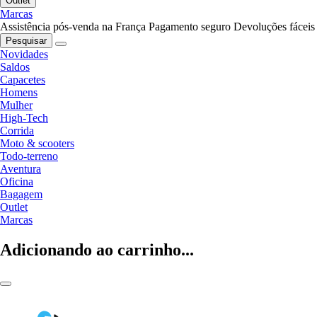
Outlet
Marcas
Assistência pós-venda na França
Pagamento seguro
Devoluções fáceis
Pesquisar
Novidades
Saldos
Capacetes
Homens
Mulher
High-Tech
Corrida
Moto & scooters
Todo-terreno
Aventura
Oficina
Bagagem
Outlet
Marcas
Adicionando ao carrinho...