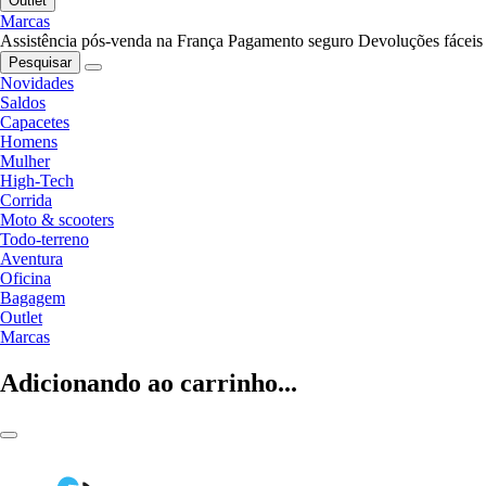
Outlet
Marcas
Assistência pós-venda na França
Pagamento seguro
Devoluções fáceis
Pesquisar
Novidades
Saldos
Capacetes
Homens
Mulher
High-Tech
Corrida
Moto & scooters
Todo-terreno
Aventura
Oficina
Bagagem
Outlet
Marcas
Adicionando ao carrinho...