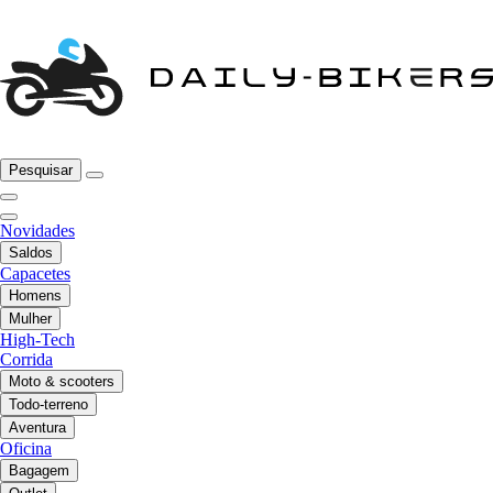
Pesquisar
Novidades
Saldos
Capacetes
Homens
Mulher
High-Tech
Corrida
Moto & scooters
Todo-terreno
Aventura
Oficina
Bagagem