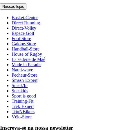
Nossas lojas
Basket-Center
Direct Running
Direct-Volley
Espace Golf
Foot-Store
Galope-Store
Handball-Store
House of Rugby
La sellerie de Maé
Made in Paradis
Nauti-wave
Pecheur-Store
Smash-Expert
Sneak'In
Sneakids
Sport is good
Training-Fit
Trek-Expert
TripNBikers
Vélo-Store
Inscreva-se na nossa newsletter