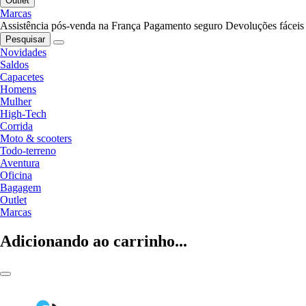
Outlet
Marcas
Assistência pós-venda na França
Pagamento seguro
Devoluções fáceis
Pesquisar
Novidades
Saldos
Capacetes
Homens
Mulher
High-Tech
Corrida
Moto & scooters
Todo-terreno
Aventura
Oficina
Bagagem
Outlet
Marcas
Adicionando ao carrinho...