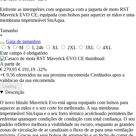
Enfrente as intempéries com segurança com a jaqueta de moto RST
Maverick EVO CE, equipada com bolsos para aquecer as mãos e uma
membrana impermeável SinAqua.
Tamanho
*
Guia de tamanhos
S
M
L
24h
XL
2XL
3XL
4XL
Este campo é obrigatório
A partir de
€ 279,95
€ 191,19
-32%
+€ 9,56
oferecidos na sua proxima encomenda
Creditados apos a
validacao da sua encomenda
Loading...
Descrição
O novo blusão Maverick Evo está agora equipado com bolsos para
aquecer as mãos e o seu corte foi melhorado. A sua membrana
impermeável SinAqua e o seu forro térmico acolchoado permitem-lhe
enfrentar quaisquer condições de condução com total confiança. O seu
padrão refletivo melhora a visibilidade no escuro, enquanto as grandes
zonas de circulação de ar canalizam o fluxo de ar para uma ventilação
máxima. Graças aos seus bolsos de arrumação e ao fecho de correr de