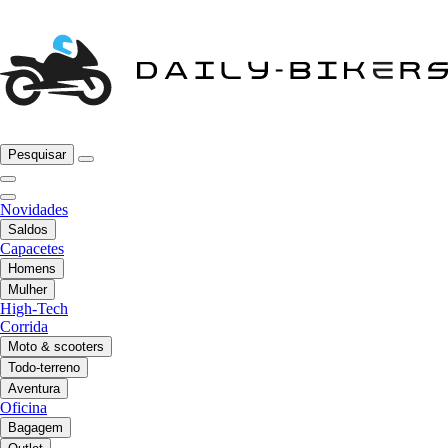
Pesquisar
Novidades
Saldos
Capacetes
Homens
Mulher
High-Tech
Corrida
Moto & scooters
Todo-terreno
Aventura
Oficina
Bagagem