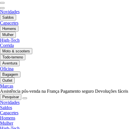
Novidades
Saldos
Capacetes
Homens
Mulher
High-Tech
Corrida
Moto & scooters
Todo-terreno
Aventura
Oficina
Bagagem
Outlet
Marcas
Assistência pós-venda na França
Pagamento seguro
Devoluções fáceis
Pesquisar
Novidades
Saldos
Capacetes
Homens
Mulher
High-Tech