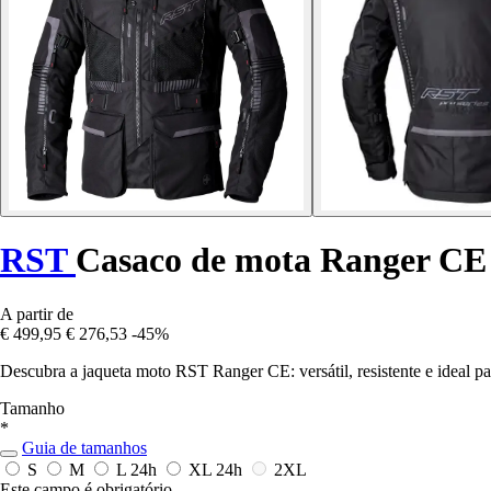
RST
Casaco de mota Ranger CE
A partir de
€ 499,95
€ 276,53
-45%
Descubra a jaqueta moto RST Ranger CE: versátil, resistente e ideal pa
Tamanho
*
Guia de tamanhos
S
M
L
24h
XL
24h
2XL
Este campo é obrigatório