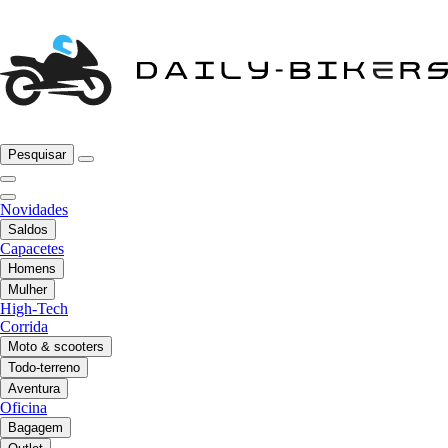
Pesquisar
Novidades
Saldos
Capacetes
Homens
Mulher
High-Tech
Corrida
Moto & scooters
Todo-terreno
Aventura
Oficina
Bagagem