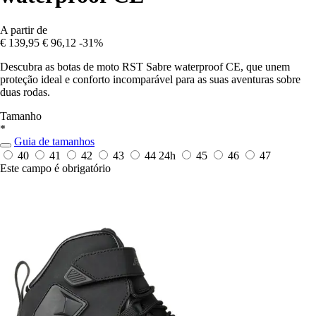
A partir de
€ 139,95
€ 96,12
-31%
Descubra as botas de moto RST Sabre waterproof CE, que unem
proteção ideal e conforto incomparável para as suas aventuras sobre
duas rodas.
Tamanho
*
Guia de tamanhos
40
41
42
43
44
24h
45
46
47
Este campo é obrigatório