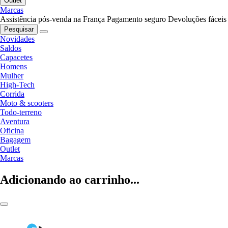
Outlet
Marcas
Assistência pós-venda na França
Pagamento seguro
Devoluções fáceis
Pesquisar
Novidades
Saldos
Capacetes
Homens
Mulher
High-Tech
Corrida
Moto & scooters
Todo-terreno
Aventura
Oficina
Bagagem
Outlet
Marcas
Adicionando ao carrinho...