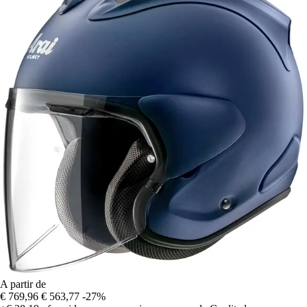
A partir de
€ 769,96
€ 563,77
-27%