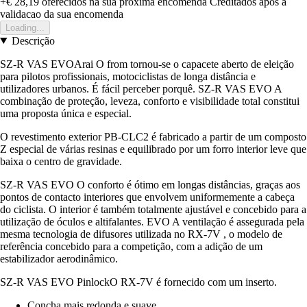
+€ 28,19
oferecidos na sua proxima encomenda
Creditados apos a
validacao da sua encomenda
Loading...
Descrição
SZ-R VAS EVOArai O from tornou-se o capacete aberto de eleição
para pilotos profissionais, motociclistas de longa distância e
utilizadores urbanos. É fácil perceber porquê. SZ-R VAS EVO A
combinação de proteção, leveza, conforto e visibilidade total constitui
uma proposta única e especial.
O revestimento exterior PB-CLC2 é fabricado a partir de um composto
Z especial de várias resinas e equilibrado por um forro interior leve que
baixa o centro de gravidade.
SZ-R VAS EVO O conforto é ótimo em longas distâncias, graças aos
pontos de contacto interiores que envolvem uniformemente a cabeça
do ciclista. O interior é também totalmente ajustável e concebido para a
utilização de óculos e altifalantes. EVO A ventilação é assegurada pela
mesma tecnologia de difusores utilizada no RX-7V , o modelo de
referência concebido para a competição, com a adição de um
estabilizador aerodinâmico.
SZ-R VAS EVO PinlockO RX-7V é fornecido com um inserto.
Concha mais redonda e suave