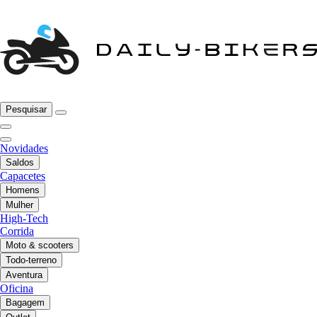
Pesquisar
Novidades
Saldos
Capacetes
Homens
Mulher
High-Tech
Corrida
Moto & scooters
Todo-terreno
Aventura
Oficina
Bagagem