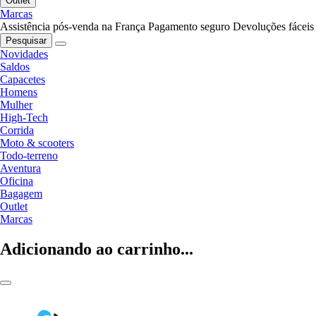
Outlet
Marcas
Assistência pós-venda na França
Pagamento seguro
Devoluções fáceis
Pesquisar
Novidades
Saldos
Capacetes
Homens
Mulher
High-Tech
Corrida
Moto & scooters
Todo-terreno
Aventura
Oficina
Bagagem
Outlet
Marcas
Adicionando ao carrinho...