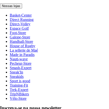
Nossas lojas
Basket-Center
Direct Running
Direct-Volley
Espace Golf
Foot-Store
Galope-Store
Handball-Store
House of Rugby
La sellerie de Maé
Made in Paradis
Nauti-wave
Pecheur-Store
Smash-Expert
Sneak'In
Sneakids
Sport is good
Training-Fit
Trek-Expert
TripNBikers
Vélo-Store
Inscreva-se na nossa newsletter