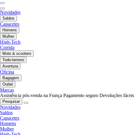
Novidades
Saldos
Capacetes
Homens
Mulher
High-Tech
Corrida
Moto & scooters
Todo-terreno
Aventura
Oficina
Bagagem
Outlet
Marcas
Assistência pós-venda na França
Pagamento seguro
Devoluções fáceis
Pesquisar
Novidades
Saldos
Capacetes
Homens
Mulher
High-Tech