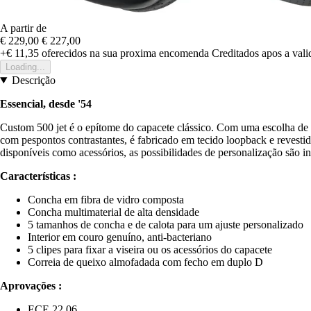
A partir de
€ 229,00
€ 227,00
+€ 11,35
oferecidos na sua proxima encomenda
Creditados apos a val
Loading...
Descrição
Essencial, desde '54
Custom 500 jet é o epítome do capacete clássico. Com uma escolha de 5 
com pespontos contrastantes, é fabricado em tecido loopback e revest
disponíveis como acessórios, as possibilidades de personalização são i
Características :
Concha em fibra de vidro composta
Concha multimaterial de alta densidade
5 tamanhos de concha e de calota para um ajuste personalizado
Interior em couro genuíno, anti-bacteriano
5 clipes para fixar a viseira ou os acessórios do capacete
Correia de queixo almofadada com fecho em duplo D
Aprovações :
ECE 22.06