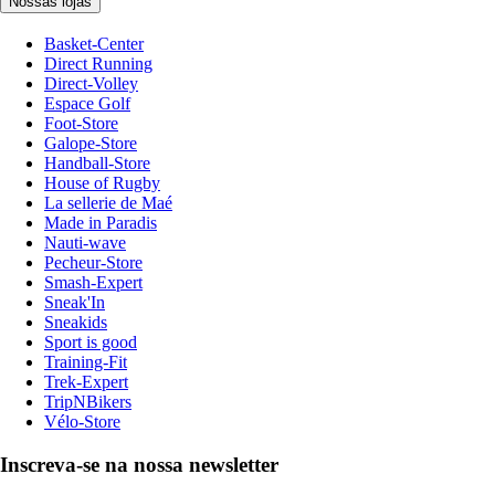
Nossas lojas
Basket-Center
Direct Running
Direct-Volley
Espace Golf
Foot-Store
Galope-Store
Handball-Store
House of Rugby
La sellerie de Maé
Made in Paradis
Nauti-wave
Pecheur-Store
Smash-Expert
Sneak'In
Sneakids
Sport is good
Training-Fit
Trek-Expert
TripNBikers
Vélo-Store
Inscreva-se na nossa newsletter