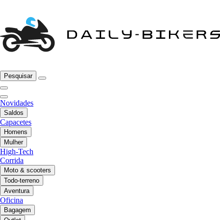
Pesquisar
Novidades
Saldos
Capacetes
Homens
Mulher
High-Tech
Corrida
Moto & scooters
Todo-terreno
Aventura
Oficina
Bagagem