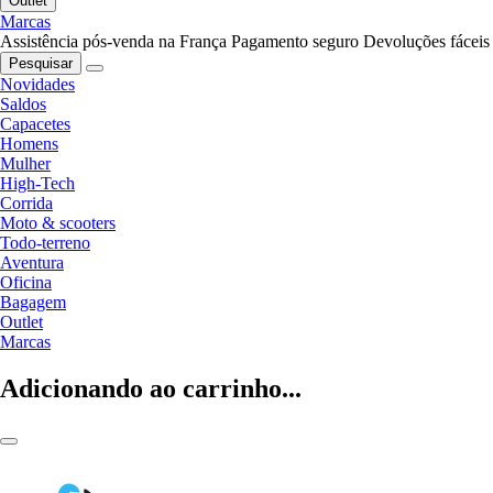
Outlet
Marcas
Assistência pós-venda na França
Pagamento seguro
Devoluções fáceis
Pesquisar
Novidades
Saldos
Capacetes
Homens
Mulher
High-Tech
Corrida
Moto & scooters
Todo-terreno
Aventura
Oficina
Bagagem
Outlet
Marcas
Adicionando ao carrinho...