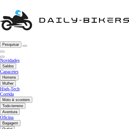
Pesquisar
Novidades
Saldos
Capacetes
Homens
Mulher
High-Tech
Corrida
Moto & scooters
Todo-terreno
Aventura
Oficina
Bagagem