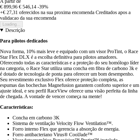
A partir de
€ 899,96
€ 546,14
-39%
+€ 27,31
oferecidos na sua proxima encomenda
Creditados apos a
validacao da sua encomenda
Loading...
Descrição
Para pilotos dedicados
Nova forma, 10% mais leve e equipado com um visor ProTint, o Race
Star Flex DLX é a escolha definitiva para pilotos amadores.
Oferecendo todas as características e a proteção do seu homólogo líder
na categoria, o Race Star utiliza uma concha em fibra de carbono 3k e
é dotado de tecnologia de ponta para oferecer um bom desempenho.
Seu revestimento exclusivo Flex oferece proteção completa, as
espumas das bochechas Magnefusion garantem conforto superior e um
ajuste ideal, e seu perfil RaceView oferece uma visão perfeita da linha
de chegada. A vontade de vencer começa na mente!
Características:
Concha em carbono 3K
Sistema de ventilação Velocity Flow Ventilation™.
Forro interno Flex que gerencia a absorção de energia.
Forro antibacteriano Virus® CoolJade™