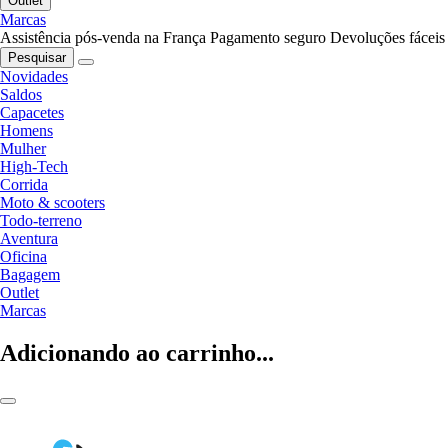
Outlet
Marcas
Assistência pós-venda na França
Pagamento seguro
Devoluções fáceis
Pesquisar
Novidades
Saldos
Capacetes
Homens
Mulher
High-Tech
Corrida
Moto & scooters
Todo-terreno
Aventura
Oficina
Bagagem
Outlet
Marcas
Adicionando ao carrinho...