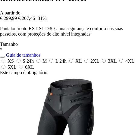
A partir de
€ 299,99
€ 207,46
-31%
Pantalon moto RST S1 D3O : una segurança e conforto nas suas
passeios, com proteções de alto nível integradas.
Tamanho
*
Guia de tamanhos
XS
S
24h
M
L
24h
XL
2XL
3XL
4XL
5XL
6XL
Este campo é obrigatório