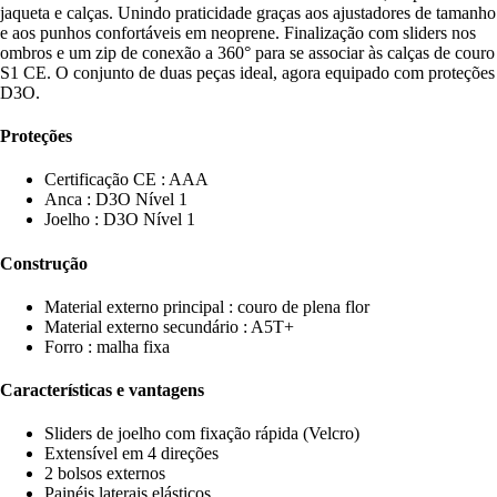
jaqueta e calças. Unindo praticidade graças aos ajustadores de tamanho
e aos punhos confortáveis em neoprene. Finalização com sliders nos
ombros e um zip de conexão a 360° para se associar às calças de couro
S1 CE. O conjunto de duas peças ideal, agora equipado com proteções
D3O.
Proteções
Certificação CE : AAA
Anca : D3O Nível 1
Joelho : D3O Nível 1
Construção
Material externo principal : couro de plena flor
Material externo secundário : A5T+
Forro : malha fixa
Características e vantagens
Sliders de joelho com fixação rápida (Velcro)
Extensível em 4 direções
2 bolsos externos
Painéis laterais elásticos