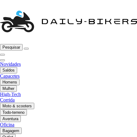
Pesquisar
Novidades
Saldos
Capacetes
Homens
Mulher
High-Tech
Corrida
Moto & scooters
Todo-terreno
Aventura
Oficina
Bagagem