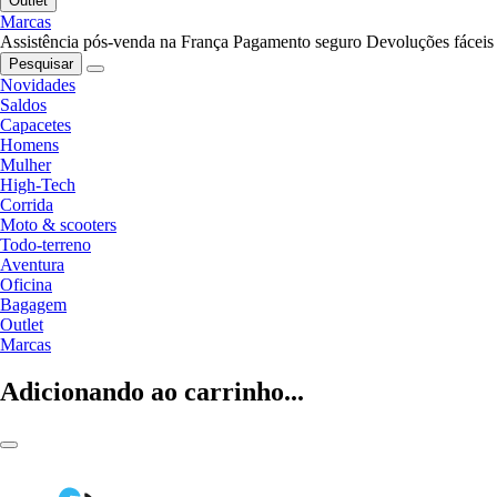
Outlet
Marcas
Assistência pós-venda na França
Pagamento seguro
Devoluções fáceis
Pesquisar
Novidades
Saldos
Capacetes
Homens
Mulher
High-Tech
Corrida
Moto & scooters
Todo-terreno
Aventura
Oficina
Bagagem
Outlet
Marcas
Adicionando ao carrinho...