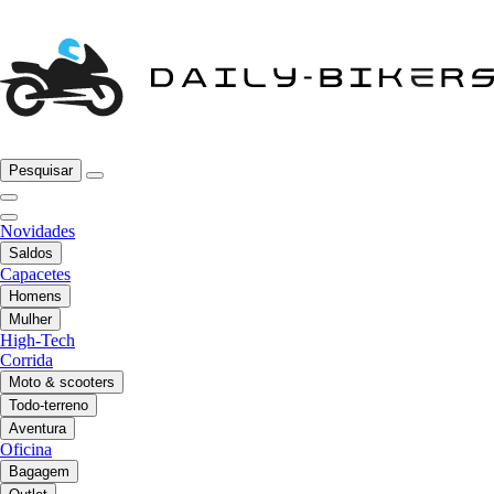
Pesquisar
Novidades
Saldos
Capacetes
Homens
Mulher
High-Tech
Corrida
Moto & scooters
Todo-terreno
Aventura
Oficina
Bagagem