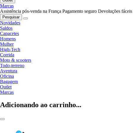
Outlet
Marcas
Assistência pós-venda na França
Pagamento seguro
Devoluções fáceis
Pesquisar
Novidades
Saldos
Capacetes
Homens
Mulher
High-Tech
Corrida
Moto & scooters
Todo-terreno
Aventura
Oficina
Bagagem
Outlet
Marcas
Adicionando ao carrinho...