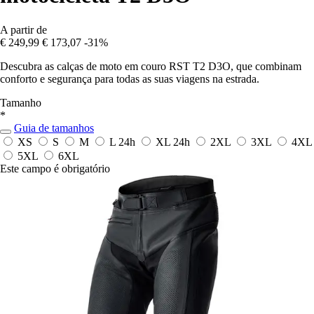
A partir de
€ 249,99
€ 173,07
-31%
Descubra as calças de moto em couro RST T2 D3O, que combinam
conforto e segurança para todas as suas viagens na estrada.
Tamanho
*
Guia de tamanhos
XS
S
M
L
24h
XL
24h
2XL
3XL
4XL
5XL
6XL
Este campo é obrigatório