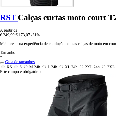
RST
Calças curtas moto court 
A partir de
€ 249,99
€ 173,07
-31%
Melhore a sua experiência de condução com as calças de moto em cour
Tamanho
*
Guia de tamanhos
XS
S
M
24h
L
24h
XL
24h
2XL
24h
3XL
Este campo é obrigatório