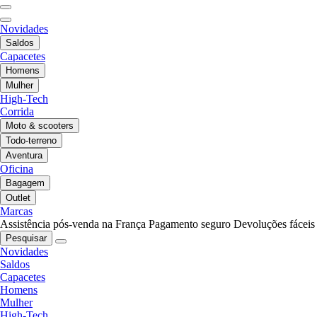
Novidades
Saldos
Capacetes
Homens
Mulher
High-Tech
Corrida
Moto & scooters
Todo-terreno
Aventura
Oficina
Bagagem
Outlet
Marcas
Assistência pós-venda na França
Pagamento seguro
Devoluções fáceis
Pesquisar
Novidades
Saldos
Capacetes
Homens
Mulher
High-Tech