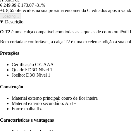
€ 249,99
€ 173,07
-31%
+€ 8,65
oferecidos na sua proxima encomenda
Creditados apos a vali
Loading...
Descrição
O T2
é uma calça compatível com todas as jaquetas de couro ou têxtil
Bem cortada e confortável, a calça T2 é uma excelente adição à sua c
Proteções
Certificação CE: AAA
Quadril: D3O Nível 1
Joelho: D3O Nível 1
Construção
Material externo principal: couro de flor inteira
Material externo secundário: A5T+
Forro: malha fixa
Características e vantagens