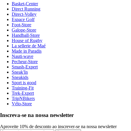
Basket-Center
Direct Running
Direct-Volley
Espace Golf
Foot-Store
Galope-Store
Handball-Store
House of Rugby
La sellerie de Maé
Made in Paradis
Nauti-wave
Pecheur-Store
Smash-Expert
Sneak'In
Sneakids
Sport is good
Training-Fit
Trek-Expert
TripNBikers
Vélo-Store
Inscreva-se na nossa newsletter
Aproveite 10% de desconto ao inscrever-se na nossa newsletter