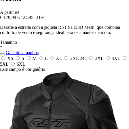
A partir de
€ 179,99
€ 124,95
-31%
Desafie a estrada com a jaqueta RST S1 D3O Mesh, que combina
conforto de verão e segurança ideal para os amantes de moto.
Tamanho
*
Guia de tamanhos
XS
S
M
L
XL
2XL
24h
3XL
4XL
5XL
6XL
Este campo é obrigatório