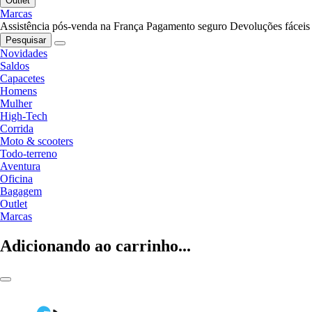
Outlet
Marcas
Assistência pós-venda na França
Pagamento seguro
Devoluções fáceis
Pesquisar
Novidades
Saldos
Capacetes
Homens
Mulher
High-Tech
Corrida
Moto & scooters
Todo-terreno
Aventura
Oficina
Bagagem
Outlet
Marcas
Adicionando ao carrinho...