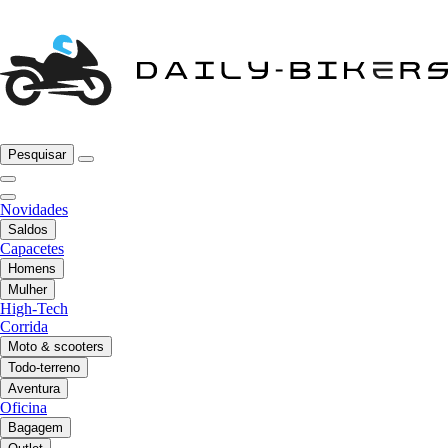
Pesquisar
Novidades
Saldos
Capacetes
Homens
Mulher
High-Tech
Corrida
Moto & scooters
Todo-terreno
Aventura
Oficina
Bagagem