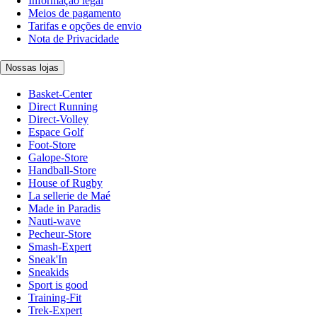
Informação legal
Meios de pagamento
Tarifas e opções de envio
Nota de Privacidade
Nossas lojas
Basket-Center
Direct Running
Direct-Volley
Espace Golf
Foot-Store
Galope-Store
Handball-Store
House of Rugby
La sellerie de Maé
Made in Paradis
Nauti-wave
Pecheur-Store
Smash-Expert
Sneak'In
Sneakids
Sport is good
Training-Fit
Trek-Expert