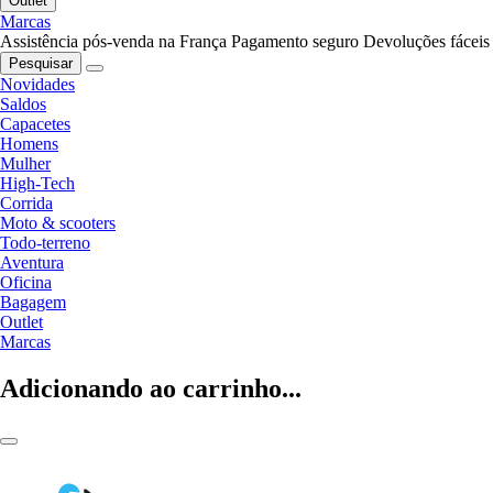
Outlet
Marcas
Assistência pós-venda na França
Pagamento seguro
Devoluções fáceis
Pesquisar
Novidades
Saldos
Capacetes
Homens
Mulher
High-Tech
Corrida
Moto & scooters
Todo-terreno
Aventura
Oficina
Bagagem
Outlet
Marcas
Adicionando ao carrinho...