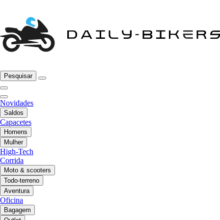
Pesquisar
Novidades
Saldos
Capacetes
Homens
Mulher
High-Tech
Corrida
Moto & scooters
Todo-terreno
Aventura
Oficina
Bagagem