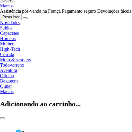
Outlet
Marcas
Assistência pós-venda na França
Pagamento seguro
Devoluções fáceis
Pesquisar
Novidades
Saldos
Capacetes
Homens
Mulher
High-Tech
Corrida
Moto & scooters
Todo-terreno
Aventura
Oficina
Bagagem
Outlet
Marcas
Adicionando ao carrinho...