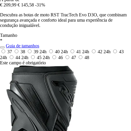
€ 209,99
€ 145,58
-31%
Descubra as botas de moto RST TracTech Evo D3O, que combinam
segurança avançada e conforto ideal para uma experiência de
condução inigualável.
Tamanho
*
Guia de tamanhos
37
38
39
24h
40
24h
41
24h
42
24h
43
24h
44
24h
45
24h
46
47
48
Este campo é obrigatório