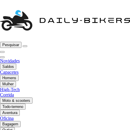
Pesquisar
Novidades
Saldos
Capacetes
Homens
Mulher
High-Tech
Corrida
Moto & scooters
Todo-terreno
Aventura
Oficina
Bagagem