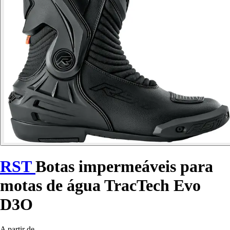
RST
Botas impermeáveis para
motas de água TracTech Evo
D3O
A partir de