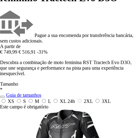
Pague a sua encomenda por transferência bancária,
sem custos adicionais.
A partir de
€ 749,99
€ 516,91
-31%
Descubra a combinação de moto feminina RST Tractech Evo D3O,
que une segurança e performance na pista para uma experiência
inesquecível.
Tamanho
*
Guia de tamanhos
XS
S
M
L
XL
24h
2XL
3XL
Este campo é obrigatório