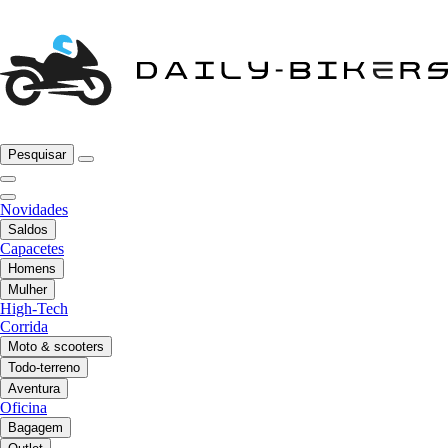
Pesquisar
Novidades
Saldos
Capacetes
Homens
Mulher
High-Tech
Corrida
Moto & scooters
Todo-terreno
Aventura
Oficina
Bagagem