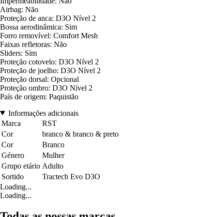
Impermeabilidade: Não
Airbag: Não
Proteção de anca: D3O Nível 2
Bossa aerodinâmica: Sim
Forro removível: Comfort Mesh
Faixas refletoras: Não
Sliders: Sim
Proteção cotovelo: D3O Nível 2
Proteção de joelho: D3O Nível 2
Proteção dorsal: Opcional
Proteção ombro: D3O Nível 2
País de origem: Paquistão
Informações adicionais
Marca
RST
Cor
branco & branco & preto
Cor
Branco
Género
Mulher
Grupo etário
Adulto
Sortido
Tractech Evo D3O
Loading...
Loading...
Todas as nossas marcas