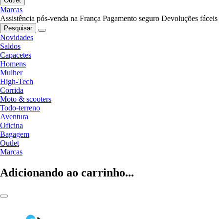
Outlet
Marcas
Assistência pós-venda na França
Pagamento seguro
Devoluções fáceis
Pesquisar
Novidades
Saldos
Capacetes
Homens
Mulher
High-Tech
Corrida
Moto & scooters
Todo-terreno
Aventura
Oficina
Bagagem
Outlet
Marcas
Adicionando ao carrinho...