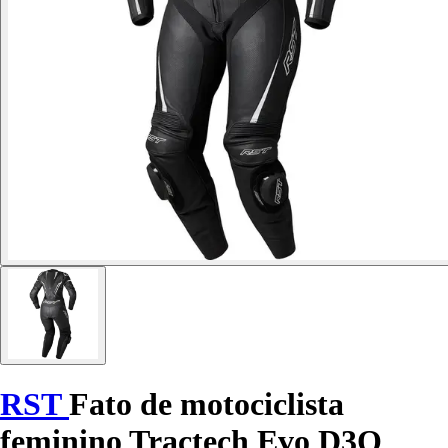
RST
Fato de motociclista
feminino Tractech Evo D3O