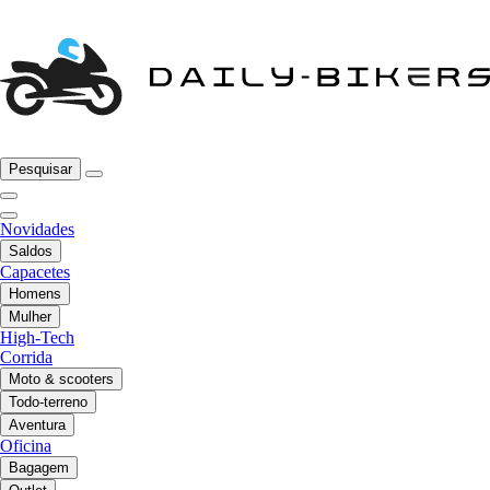
Pesquisar
Novidades
Saldos
Capacetes
Homens
Mulher
High-Tech
Corrida
Moto & scooters
Todo-terreno
Aventura
Oficina
Bagagem