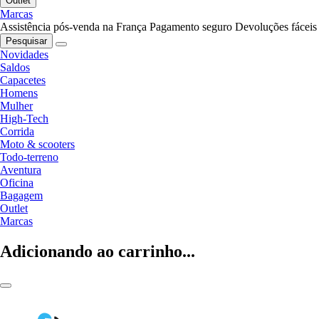
Outlet
Marcas
Assistência pós-venda na França
Pagamento seguro
Devoluções fáceis
Pesquisar
Novidades
Saldos
Capacetes
Homens
Mulher
High-Tech
Corrida
Moto & scooters
Todo-terreno
Aventura
Oficina
Bagagem
Outlet
Marcas
Adicionando ao carrinho...