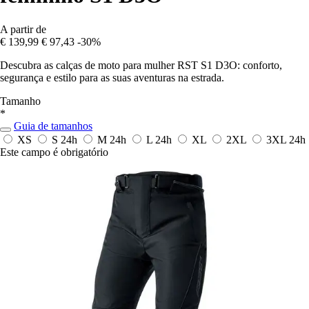
A partir de
€ 139,99
€ 97,43
-30%
Descubra as calças de moto para mulher RST S1 D3O: conforto,
segurança e estilo para as suas aventuras na estrada.
Tamanho
*
Guia de tamanhos
XS
S
24h
M
24h
L
24h
XL
2XL
3XL
24h
Este campo é obrigatório