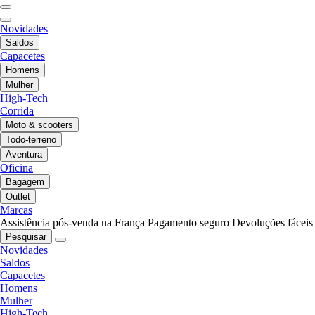
Novidades
Saldos
Capacetes
Homens
Mulher
High-Tech
Corrida
Moto & scooters
Todo-terreno
Aventura
Oficina
Bagagem
Outlet
Marcas
Assistência pós-venda na França
Pagamento seguro
Devoluções fáceis
Pesquisar
Novidades
Saldos
Capacetes
Homens
Mulher
High-Tech