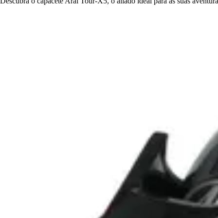
Descubra o capacete Arai Tour-X5, o aliado ideal para as suas aventu