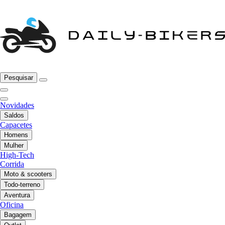
Pesquisar
Novidades
Saldos
Capacetes
Homens
Mulher
High-Tech
Corrida
Moto & scooters
Todo-terreno
Aventura
Oficina
Bagagem