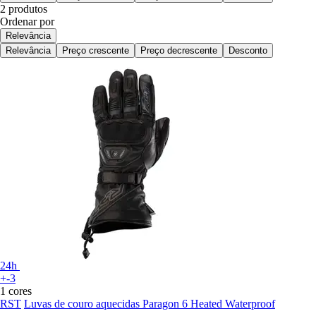
2 produtos
Ordenar por
Relevância
Relevância
Preço crescente
Preço decrescente
Desconto
24h
+-3
1 cores
RST
Luvas de couro aquecidas Paragon 6 Heated Waterproof