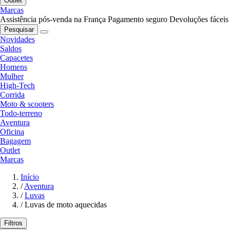
Outlet
Marcas
Assistência pós-venda na França
Pagamento seguro
Devoluções fáceis
Pesquisar
Novidades
Saldos
Capacetes
Homens
Mulher
High-Tech
Corrida
Moto & scooters
Todo-terreno
Aventura
Oficina
Bagagem
Outlet
Marcas
Início
/
Aventura
/
Luvas
/
Luvas de moto aquecidas
Filtros