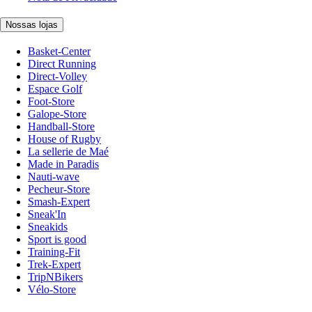
Nossas lojas
Basket-Center
Direct Running
Direct-Volley
Espace Golf
Foot-Store
Galope-Store
Handball-Store
House of Rugby
La sellerie de Maé
Made in Paradis
Nauti-wave
Pecheur-Store
Smash-Expert
Sneak'In
Sneakids
Sport is good
Training-Fit
Trek-Expert
TripNBikers
Vélo-Store