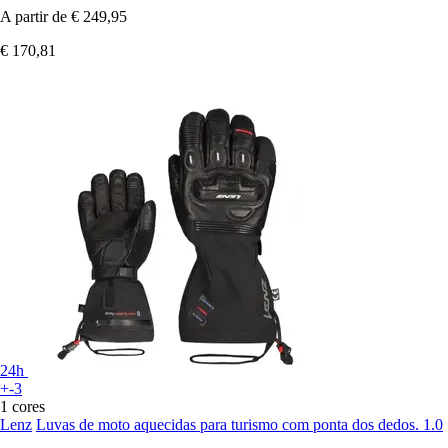
A partir de
€ 249,95
€ 170,81
24h
+-3
1 cores
Lenz
Luvas de moto aquecidas para turismo com ponta dos dedos. 1.0