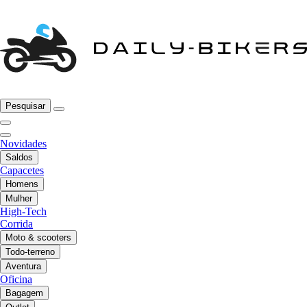
Pesquisar
Novidades
Saldos
Capacetes
Homens
Mulher
High-Tech
Corrida
Moto & scooters
Todo-terreno
Aventura
Oficina
Bagagem