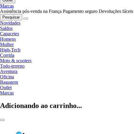
Outlet
Marcas
Assistência pós-venda na França
Pagamento seguro
Devoluções fáceis
Pesquisar
Novidades
Saldos
Capacetes
Homens
Mulher
High-Tech
Corrida
Moto & scooters
Todo-terreno
Aventura
Oficina
Bagagem
Outlet
Marcas
Adicionando ao carrinho...