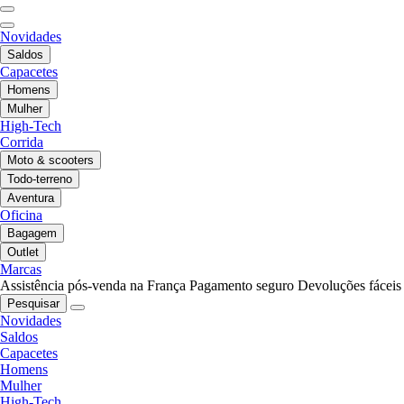
Novidades
Saldos
Capacetes
Homens
Mulher
High-Tech
Corrida
Moto & scooters
Todo-terreno
Aventura
Oficina
Bagagem
Outlet
Marcas
Assistência pós-venda na França
Pagamento seguro
Devoluções fáceis
Pesquisar
Novidades
Saldos
Capacetes
Homens
Mulher
High-Tech