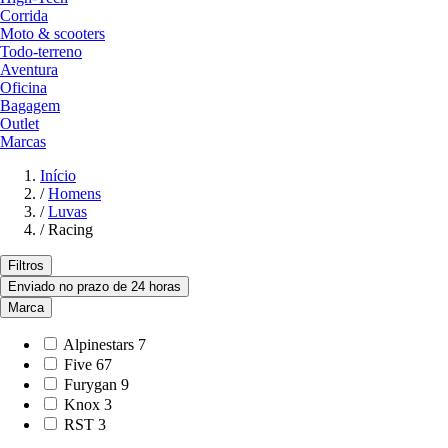
Corrida
Moto & scooters
Todo-terreno
Aventura
Oficina
Bagagem
Outlet
Marcas
Início
/
Homens
/
Luvas
/
Racing
Filtros
Enviado no prazo de 24 horas
Marca
Alpinestars
7
Five
67
Furygan
9
Knox
3
RST
3