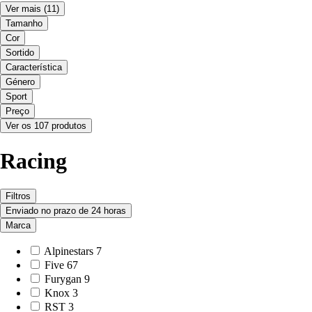
Ver mais
(11)
Tamanho
Cor
Sortido
Característica
Género
Sport
Preço
Ver os 107 produtos
Racing
Filtros
Enviado no prazo de 24 horas
Marca
Alpinestars
7
Five
67
Furygan
9
Knox
3
RST
3